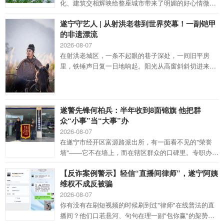
化、建筑交相辉映给整座城市带来了明媚的好心情微信
朋友圈截图蓝天之下遂宁的每一帧都像一幅画宋敏/摄湛
遂宁守艺人 | 从射洪老巷到世界荧幕！一副铠甲
蓝的天空与遂宁乡野美景相配随手一拍都是田园风“大
的非遗漂流
片”宋敏/摄水面映出桥梁与蓝天纯粹、透亮拍出“遂宁
蓝”的对称美宋敏/摄观音湖畔蔚蓝天空倒映在清澈的湖
2026-08-07
面上城市与湖水连成一体林敏/摄公园里的绿意与头顶的
在射洪老城区，一条不起眼的巷子深处，一间旧平房
蓝形成最和谐的对仗随手一拍便是一幅不用修饰的画林
里，铁锤声日复一日地响起。阳光从高窗斜斜切进来，
敏/摄阳
照见浮尘中一张年轻而专注的脸。工匠端坐工作台前，
指节粗粝，动作却极稳——他将一片片铁制甲片用黑色
丝绳仔细缝织，穿、拉、扣、结，每一下都像在与时间
对弈。墙上挂满甲胄设计图纸，案头摆着铸造、锻铁、
遂警先锋何柏兵：半年收到8面锦旗 他把群
钣金的各式工具，不远处数套成品甲胄静立如沉默的武
众“小事”当“大事”办
士。这里是“玉衡司”甲胄制作工作室，负责人叫成曦，
2026-08-07
1994年出生，
在遂宁市经开区富源路派出所，有一面看不见的"荣誉
墙"——它不在墙上，而在辖区群众的口碑里。专职办案
民警何柏兵，从警十载累计收获群众致谢锦旗二十余
【反诈案例警示】轻信“直播间律师”，遂宁阿姨
面，仅今年上半年就获赠8面。每一面锦旗背后，都是
维权不成反被骗
一件看似不起眼的"小事"；而正是这些被何柏兵当作"心
头大事"来办的小事，织就了群众对他的最深信赖。何柏
2026-08-07
兵，1992年出生，十年扎根基层，全权负责辖区刑事案
你有没有在刷短视频的时候刷到过"律师"在线普法的直
件侦办。他所守护的这片区域，地处城乡结合部与经开
播间？他们口若悬河、句句在理一副"包你赢"的架势但