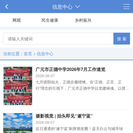
信息中心
网观
民生健康
乡村振兴
搜 索
当前位置：
首页
>
信息中心
广元市正德中学2026年7月工作速览
2026-08-07
七月骄阳似火，正德步履铿锵。在“正德、正言、正
行”理念的引领下，广元市正德中学以党建铸魂、以督导
促优、以爱心聚力、以交流拓界，在红色庆典中赓续育
人初心，在军事淬炼中重塑少年风骨，在跨域研讨中汲
取前沿智慧，在调研关怀中夯实发展根基。本月工作多
点突破、整体提升，既为学期征程画上铿锵句点，也
摄影视觉 | 抬头即见“遂宁蓝”
为“十五五”新局铺就坚实路基。盘点一：红心向党庆华
2026-08-07
诞 警校共育展芳华在中国共产党成立105周年之际，广
近日通透的“遂宁蓝”刷屏朋友圈！蓝天白云与城市绿
元市正德中学