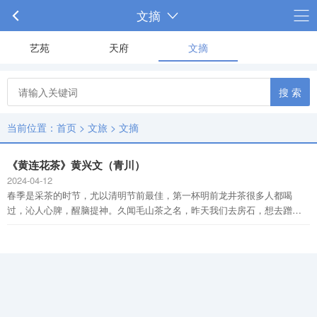
文摘
艺苑
天府
文摘
搜 索
当前位置：
首页
>
文旅
>
文摘
《黄连花茶》黄兴文（青川）
2024-04-12
春季是采茶的时节，尤以清明节前最佳，第一杯明前龙井茶很多人都喝
过，沁人心脾，醒脑提神。久闻毛山茶之名，昨天我们去房石，想去蹭一
杯尝一尝。去了房石镇以后，尝到的茶让我久久不能忘记。李中波书记办
公室很小，我们坐下后，他打开热水壶给我们泡茶，一人一个纸杯，茶盒
里拿出一小袋茶叶，放入杯中，掺入滚烫的开水。在等待降温的时间，他
告诉我们，这是房石镇董微微加工的黄连花茶。黄连花茶，我还是初次听
说。我忙道：“愿闻